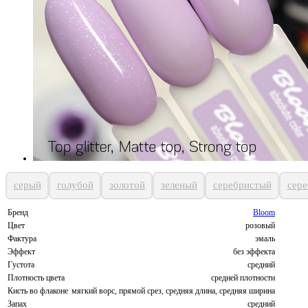
серый
голубой
золотой
зеленый
серебристый
сер
Бренд
Bloom
Цвет
розовый
Фактура
эмаль
Эффект
без эффекта
Густота
средний
Плотность цвета
средней плотности
Кисть во флаконе
мягкий ворс, прямой срез, средняя длина, средняя ширина
Запах
средний