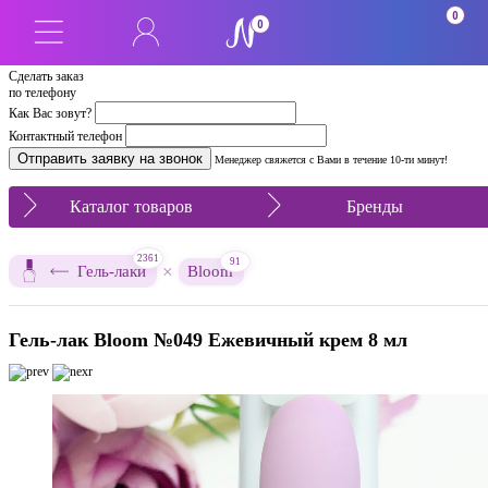
0
0
Сделать заказ
по телефону
Как Вас зовут?
Контактный телефон
Менеджер свяжется с Вами в течение 10-ти минут!
Каталог товаров
Бренды
2361
91
×
Гель-лаки
Bloom
Гель-лак Bloom №049 Ежевичный крем 8 мл