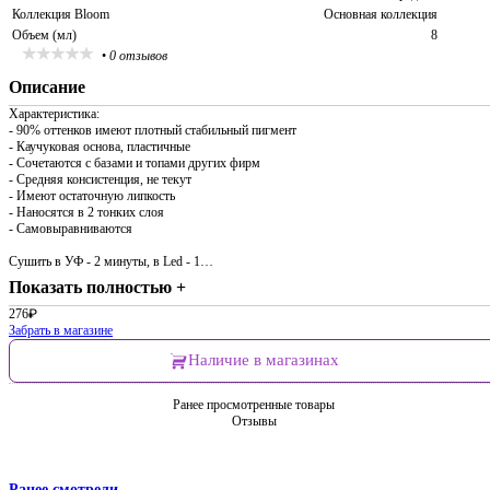
Коллекция Bloom
Основная коллекция
Объем (мл)
8
•
0 отзывов
Описание
Характеристика:
- 90% оттенков имеют плотный стабильный пигмент
- Каучуковая основа, пластичные
- Сочетаются с базами и топами других фирм
- Средняя консистенция, не текут
- Имеют остаточную липкость
- Наносятся в 2 тонких слоя
- Самовыравниваются
Сушить в УФ - 2 минуты, в Led - 1…
Показать полностью +
276
₽
Забрать в магазине
Наличие в магазинах
Ранее просмотренные товары
Отзывы
Ранее смотрели