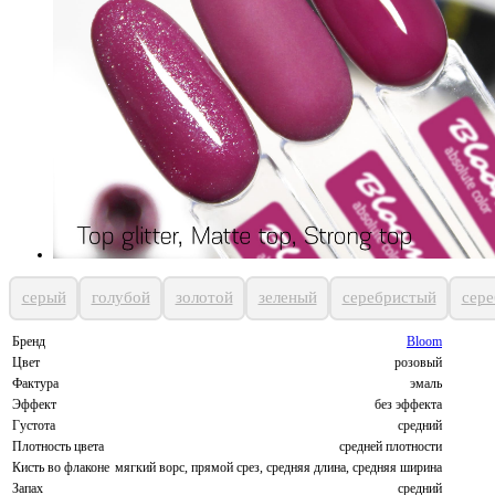
серый
голубой
золотой
зеленый
серебристый
сер
Бренд
Bloom
Цвет
розовый
Фактура
эмаль
Эффект
без эффекта
Густота
средний
Плотность цвета
средней плотности
Кисть во флаконе
мягкий ворс, прямой срез, средняя длина, средняя ширина
Запах
средний